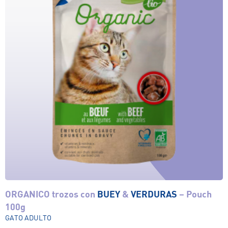
ORGANICO trozos con
BUEY
&
VERDURAS
– Pouch
Ver el producto
100g
GATO ADULTO