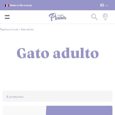
ES
Made in Normandy
Página principal
»
Gato adulto
Gato adulto
8 productos