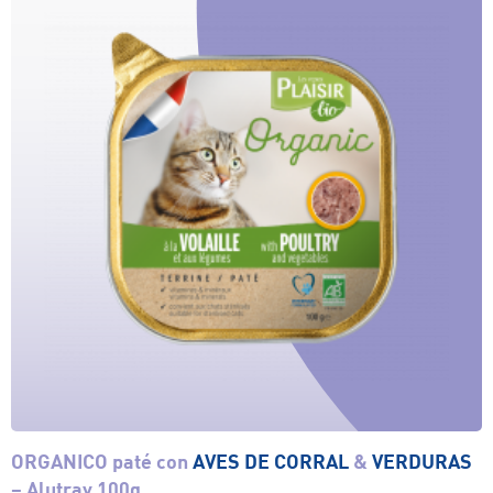
ORGANICO paté con
AVES DE CORRAL
&
VERDURAS
Ver el producto
– Alutray 100g