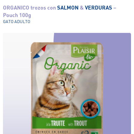
ORGANICO trozos con
SALMON
&
VERDURAS
–
Ver el producto
Pouch 100g
GATO ADULTO