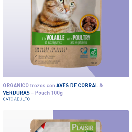
ORGANICO trozos con
AVES DE CORRAL
&
Ver el producto
VERDURAS
– Pouch 100g
GATO ADULTO