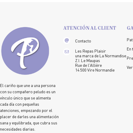
ATENCIÓN AL CLIENT
G
Pat
Contacto
En 
Les Repas Plaisir
una marca de La Normandise
Pr
Z.I. Le Maupas
Rue de l'Allière
Ver
14 500 Vire Normandie
El cariño que une a una persona
con su compañero peludo es un
vínculo único que se alimenta
cada día con pequeñas
atenciones, empezando por el
placer de darles una alimentación
sana y equilibrada, que cubra sus
necesidades diarias.