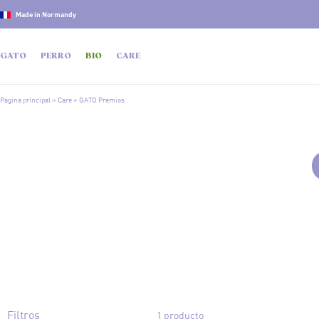
Made in Normandy
GATO
PERRO
BIO
CARE
Página principal
»
Care
»
GATO Premios
Filtros
1 producto