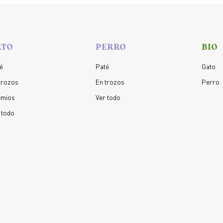
ATO
PERRO
BIO
é
Paté
Gato
trozos
En trozos
Perro
emios
Ver todo
 todo